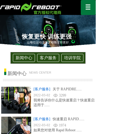
恢复更快 训练更强
让每位运动员每天都能变得更好
新闻中心
客户服务
培训学院
新闻中心
NEWS CENTER
[客户服务]
关于 RAPIDRE......
2022-03-02
3299
我将告诉你什么是快速重启？快速重启
适用于......
[客户服务]
快速重启 RAPID......
2022-03-02
1974
如果您对使用 Rapid Reboot ......